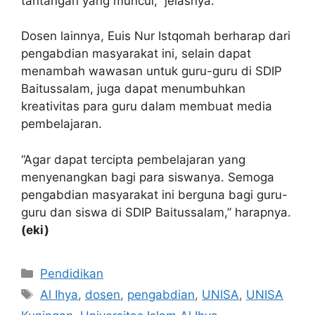
tantangan yang muncul,” jelasnya.
Dosen lainnya, Euis Nur Istqomah berharap dari
pengabdian masyarakat ini, selain dapat
menambah wawasan untuk guru-guru di SDIP
Baitussalam, juga dapat menumbuhkan
kreativitas para guru dalam membuat media
pembelajaran.
“Agar dapat tercipta pembelajaran yang
menyenangkan bagi para siswanya. Semoga
pengabdian masyarakat ini berguna bagi guru-
guru dan siswa di SDIP Baitussalam,” harapnya.
(eki)
Kategori
Pendidikan
Tag
Al Ihya
,
dosen
,
pengabdian
,
UNISA
,
UNISA