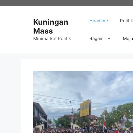
Langsung
ke
isi
Kuningan
Headline
Politik
Mass
Minimarket Politik
Ragam
Moj