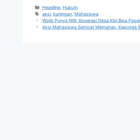
Kategori
Headline
,
Hukum
Tag
aksi
,
kuningan
,
Mahasiswa
Wajib Punya NIB, Koperasi Desa Kini Bisa Pa
Aksi Mahasiswa Sempat Memanas, Kapolres M