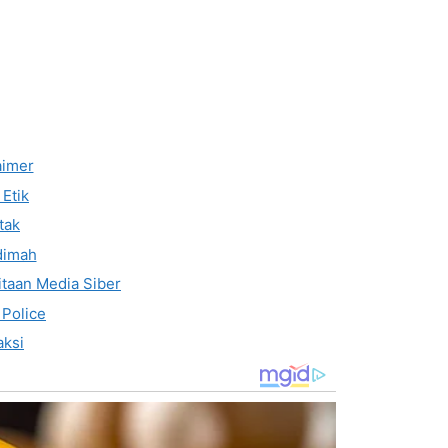
aimer
Etik
tak
dimah
taan Media Siber
 Police
ksi