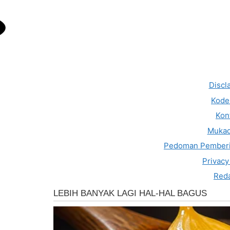
Discl
Kode 
Kon
Muka
Pedoman Pemberi
Privacy
Reda