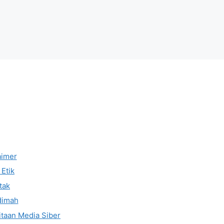
aimer
Etik
tak
dimah
taan Media Siber