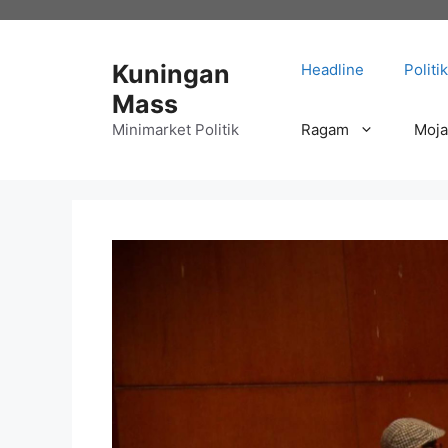
Langsung
ke
isi
Kuningan
Headline
Politik
Mass
Minimarket Politik
Ragam
Moj