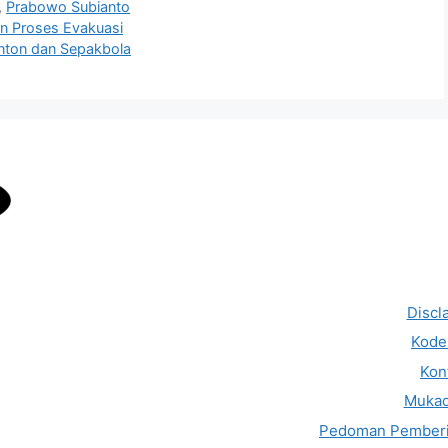
,
Prabowo Subianto
kan Proses Evakuasi
nton dan Sepakbola
Discl
Kode 
Kon
Muka
Pedoman Pemberi