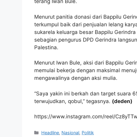
terang Iwan Bule.
Menurut panitia donasi dari Bappilu Gerin
terkumpul baik dari penjualan lelang kar
sukarela keluarga besar Bappilu Gerindra
sebagian pengurus DPD Gerindra langsun
Palestina.
Menurut Iwan Bule, aksi dari Bappilu Geri
memulai bekerja dengan maksimal menuju 
mengawalinya dengan aksi mulia.
“Saya yakin ini berkah dan target suara 
terwujudkan, qobul,” tegasnya.
(deden)
https://www.instagram.com/reel/Cz8yT
Kategori
Headline
,
Nasional
,
Politik