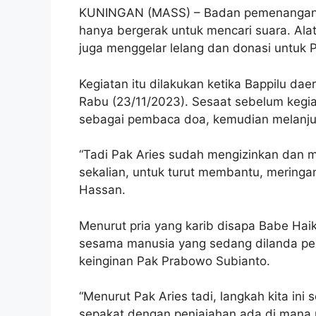
KUNINGAN (MASS) – Badan pemenangan pe
hanya bergerak untuk mencari suara. Alat
juga menggelar lelang dan donasi untuk P
Kegiatan itu dilakukan ketika Bappilu dae
Rabu (23/11/2023). Sesaat sebelum kegia
sebagai pembaca doa, kemudian melanjut
“Tadi Pak Aries sudah mengizinkan dan 
sekalian, untuk turut membantu, meringan
Hassan.
Menurut pria yang karib disapa Babe Hai
sesama manusia yang sedang dilanda pepe
keinginan Pak Prabowo Subianto.
“Menurut Pak Aries tadi, langkah kita in
sepakat dengan penjajahan ada di mana pu