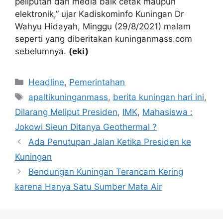
peliputan dari media baik cetak maupun
elektronik,” ujar Kadiskominfo Kuningan Dr
Wahyu Hidayah, Minggu (29/8/2021) malam
seperti yang diberitakan kuninganmass.com
sebelumnya.
(eki)
Kategori
Headline
,
Pemerintahan
Tag
apaltikuninganmass
,
berita kuningan hari ini
,
Dilarang Meliput Presiden
,
IMK
,
Mahasiswa :
Jokowi Sieun Ditanya Geothermal ?
Ada Penutupan Jalan Ketika Presiden ke
Kuningan
Bendungan Kuningan Terancam Kering
karena Hanya Satu Sumber Mata Air