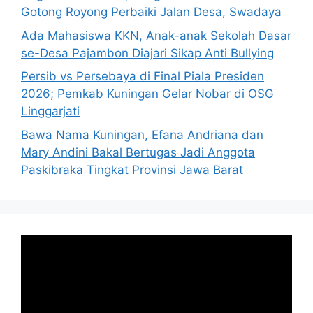
Gotong Royong Perbaiki Jalan Desa, Swadaya
Ada Mahasiswa KKN, Anak-anak Sekolah Dasar
se-Desa Pajambon Diajari Sikap Anti Bullying
Persib vs Persebaya di Final Piala Presiden
2026; Pemkab Kuningan Gelar Nobar di OSG
Linggarjati
Bawa Nama Kuningan, Efana Andriana dan
Mary Andini Bakal Bertugas Jadi Anggota
Paskibraka Tingkat Provinsi Jawa Barat