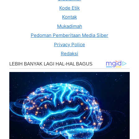
Kode Etik
Kontak
Mukadimah
Pedoman Pemberitaan Media Siber
Privacy Police
Redaksi