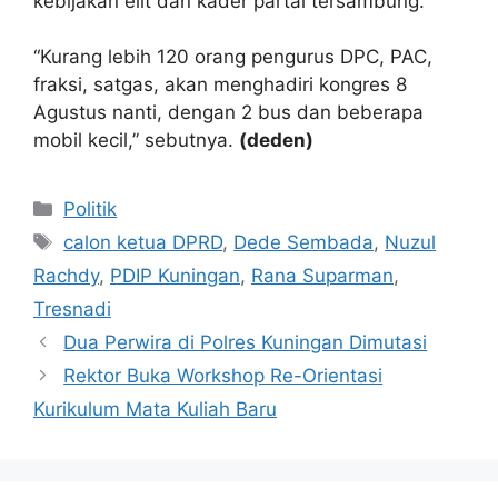
kebijakan elit dan kader partai tersambung.
“Kurang lebih 120 orang pengurus DPC, PAC,
fraksi, satgas, akan menghadiri kongres 8
Agustus nanti, dengan 2 bus dan beberapa
mobil kecil,” sebutnya.
(deden)
Kategori
Politik
Tag
calon ketua DPRD
,
Dede Sembada
,
Nuzul
Rachdy
,
PDIP Kuningan
,
Rana Suparman
,
Tresnadi
Dua Perwira di Polres Kuningan Dimutasi
Rektor Buka Workshop Re-Orientasi
Kurikulum Mata Kuliah Baru