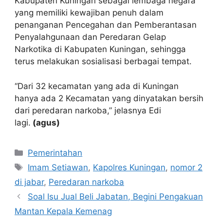
Kabupaten Kuningan sebagai lembaga negara
yang memiliki kewajiban penuh dalam
penanganan Pencegahan dan Pemberantasan
Penyalahgunaan dan Peredaran Gelap
Narkotika di Kabupaten Kuningan, sehingga
terus melakukan sosialisasi berbagai tempat.
“Dari 32 kecamatan yang ada di Kuningan
hanya ada 2 Kecamatan yang dinyatakan bersih
dari peredaran narkoba,” jelasnya Edi
lagi.
(agus)
Kategori
Pemerintahan
Tag
Imam Setiawan
,
Kapolres Kuningan
,
nomor 2
di jabar
,
Peredaran narkoba
Soal Isu Jual Beli Jabatan, Begini Pengakuan
Mantan Kepala Kemenag