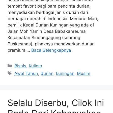
tempat favorit bagi para pencinta durian,
menyediakan berbagai jenis durian dari
berbagai daerah di Indonesia. Menurut Mari,
pemilik Kedai Durian Kuningan yang ada di
Jalan Moh Yamin Desa Babakanreuma
Kecamatan Sindangagung (sebrang
Puskesmas), pihaknya menawarkan durian
premium …
Baca Selengkapnya
Kategori
Bisnis
,
Kuliner
Tag
Awal Tahun
,
durian
,
kuningan
,
Musim
Selalu Diserbu, Cilok Ini