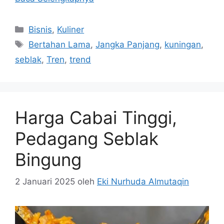
Kategori
Bisnis
,
Kuliner
Tag
Bertahan Lama
,
Jangka Panjang
,
kuningan
,
seblak
,
Tren
,
trend
Harga Cabai Tinggi,
Pedagang Seblak
Bingung
2 Januari 2025
oleh
Eki Nurhuda Almutaqin