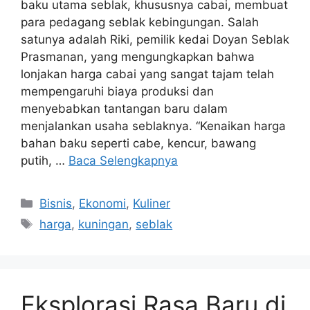
baku utama seblak, khususnya cabai, membuat
para pedagang seblak kebingungan. Salah
satunya adalah Riki, pemilik kedai Doyan Seblak
Prasmanan, yang mengungkapkan bahwa
lonjakan harga cabai yang sangat tajam telah
mempengaruhi biaya produksi dan
menyebabkan tantangan baru dalam
menjalankan usaha seblaknya. “Kenaikan harga
bahan baku seperti cabe, kencur, bawang
putih, …
Baca Selengkapnya
Kategori
Bisnis
,
Ekonomi
,
Kuliner
Tag
harga
,
kuningan
,
seblak
Eksplorasi Rasa Baru di