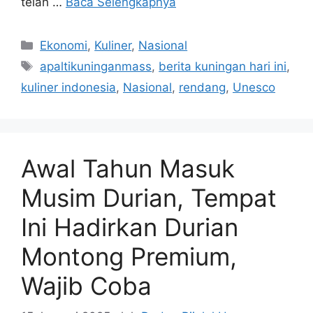
telah …
Baca Selengkapnya
Kategori
Ekonomi
,
Kuliner
,
Nasional
Tag
apaltikuninganmass
,
berita kuningan hari ini
,
kuliner indonesia
,
Nasional
,
rendang
,
Unesco
Awal Tahun Masuk
Musim Durian, Tempat
Ini Hadirkan Durian
Montong Premium,
Wajib Coba