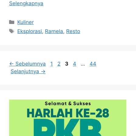
Selengkapnya
Kategori
Kuliner
Tag
Eksplorasi
,
Ramela
,
Resto
Halaman
Halaman
Halaman
Halaman
Halaman
←
Sebelumnya
1
2
3
4
…
44
Selanjutnya
→