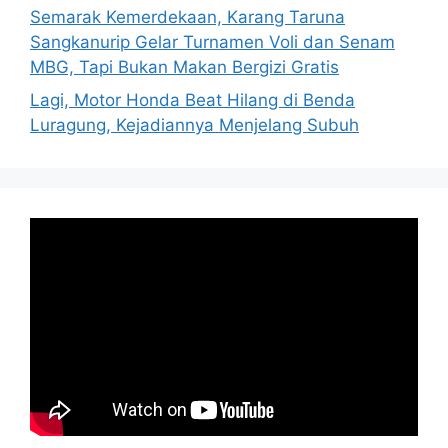
Semarak Kemerdekaan, Karang Taruna
Sangkanurip Gelar Turnamen Voli dan Senam
MBG, Tapi Bukan Makan Bergizi Gratis
Lagi, Motor Honda Beat Hilang di Benda
Luragung, Kejadiannya Menjelang Subuh