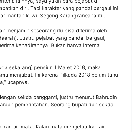
kriteria lainnya, saya yakin para pejabat di
kan diri. Tapi karakter yang pandai bergaul ini
ujar mantan kuwu Segong Karangkancana itu.
dak menjamin seseorang itu bisa diterima oleh
aerah). Justru pejabat yang pandai bergaul,
rima kehadirannya. Bukan hanya internal
ekda sekarang) pensiun 1 Maret 2018, maka
lama menjabat. Ini karena Pilkada 2018 belum tahu
a,” ucapnya.
 dengan sekda pengganti, justru menurut Bahrudin
garaan pemerintahan. Seorang bupati dan sekda
arkan air mata. Kalau mata mengeluarkan air,