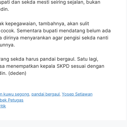
pati dan sekda mesti seiring sejalan, bukan
din.
k kepegawaian, tambahnya, akan sulit
a cocok. Sementara bupati mendatang belum ada
a dirinya menyarankan agar pengisi sekda nanti
iunnya.
rang sekda harus pandai bergaul. Satu lagi,
bisa menempatkan kepala SKPD sesuai dengan
din. (deden)
n kuwu segong
,
pandai bergaul
,
Yosep Setiawan
ebek Petugas
tik