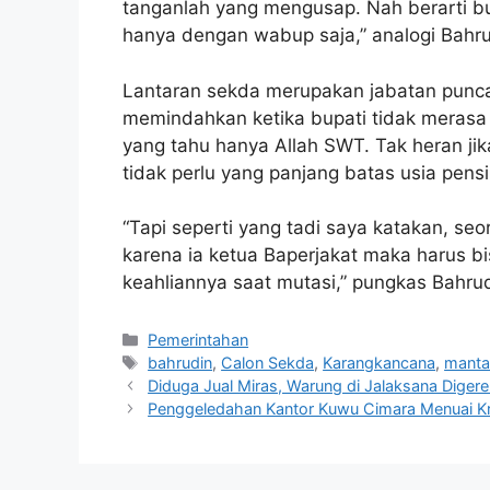
tanganlah yang mengusap. Nah berarti bu
hanya dengan wabup saja,” analogi Bahru
Lantaran sekda merupakan jabatan punca
memindahkan ketika bupati tidak meras
yang tahu hanya Allah SWT. Tak heran jik
tidak perlu yang panjang batas usia pens
“Tapi seperti yang tadi saya katakan, seo
karena ia ketua Baperjakat maka harus 
keahliannya saat mutasi,” pungkas Bahru
Kategori
Pemerintahan
Tag
bahrudin
,
Calon Sekda
,
Karangkancana
,
manta
Diduga Jual Miras, Warung di Jalaksana Diger
Penggeledahan Kantor Kuwu Cimara Menuai Kri