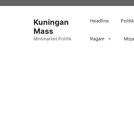
Langsung
ke
isi
Kuningan
Headline
Politik
Mass
Minimarket Politik
Ragam
Moj