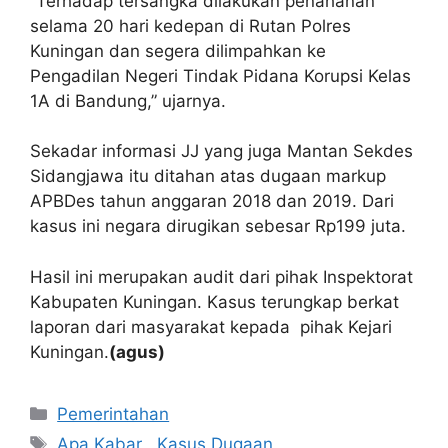
“Terhadap tersangka dilakukan penahanan
selama 20 hari kedepan di Rutan Polres
Kuningan dan segera dilimpahkan ke
Pengadilan Negeri Tindak Pidana Korupsi Kelas
1A di Bandung,” ujarnya.
Sekadar informasi JJ yang juga Mantan Sekdes
Sidangjawa itu ditahan atas dugaan markup
APBDes tahun anggaran 2018 dan 2019. Dari
kasus ini negara dirugikan sebesar Rp199 juta.
Hasil ini merupakan audit dari pihak Inspektorat
Kabupaten Kuningan. Kasus terungkap berkat
laporan dari masyarakat kepada pihak Kejari
Kuningan.
(agus)
Kategori
Pemerintahan
Tag
Apa Kabar Kasus Dugaan