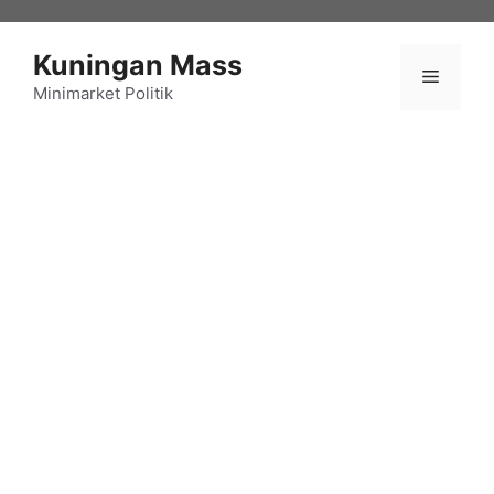
Langsung
ke
Kuningan Mass
isi
Menu
Minimarket Politik