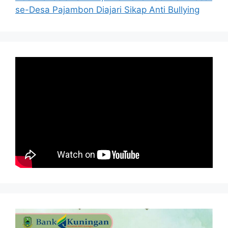
se-Desa Pajambon Diajari Sikap Anti Bullying