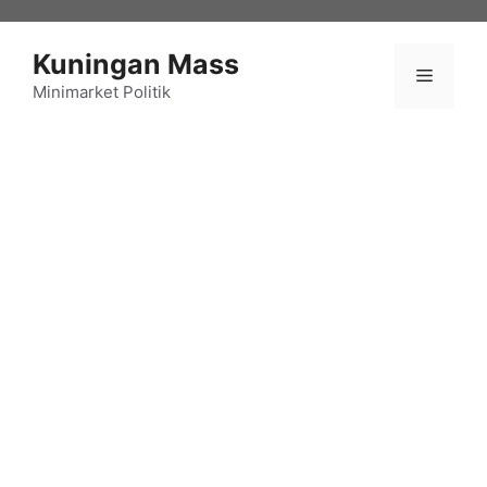
Langsung
ke
Kuningan Mass
isi
Menu
Minimarket Politik