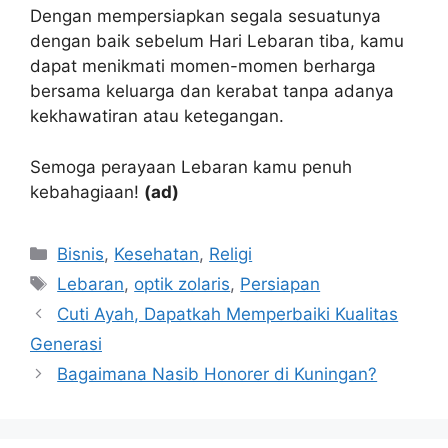
Dengan mempersiapkan segala sesuatunya
dengan baik sebelum Hari Lebaran tiba, kamu
dapat menikmati momen-momen berharga
bersama keluarga dan kerabat tanpa adanya
kekhawatiran atau ketegangan.
Semoga perayaan Lebaran kamu penuh
kebahagiaan!
(ad)
Kategori
Bisnis
,
Kesehatan
,
Religi
Tag
Lebaran
,
optik zolaris
,
Persiapan
Cuti Ayah, Dapatkah Memperbaiki Kualitas
Generasi
Bagaimana Nasib Honorer di Kuningan?