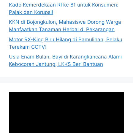
Kado Kemerdekaan RI ke 81 untuk Konsumen:
Pajak dan Korupsi!
KKN di Bojongkulon, Mahasiswa Dorong Warga
Manfaatkan Tanaman Herbal di Pekarangan
Motor RX-King Biru Hilang di Pamulihan, Pelaku
Terekam CCTV!
Usia Enam Bulan, Bayi di Karangkancana Alami
Kebocoran Jantung, LKKS Beri Bantuan