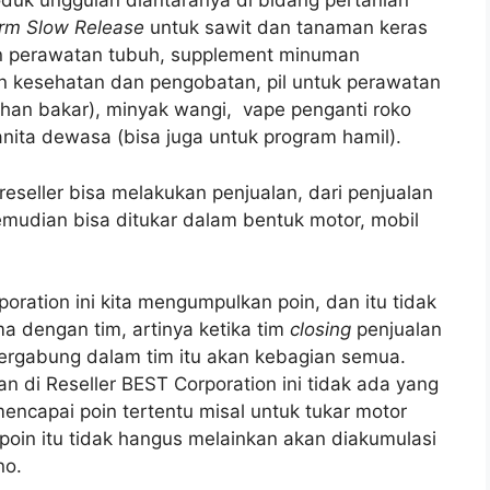
oduk unggulan diantaranya di bidang pertanian
rm Slow Release
untuk sawit dan tanaman keras
dan perawatan tubuh, supplement minuman
n kesehatan dan pengobatan, pil untuk perawatan
han bakar), minyak wangi, vape penganti roko
nita dewasa (bisa juga untuk program hamil).
reseller bisa melakukan penjualan, dari penjualan
emudian bisa ditukar dalam bentuk motor, mobil
oration ini kita mengumpulkan poin, dan itu tidak
a dengan tim, artinya ketika tim
closing
penjualan
tergabung dalam tim itu akan kebagian semua.
n di Reseller BEST Corporation ini tidak ada yang
ncapai poin tertentu misal untuk tukar motor
 poin itu tidak hangus melainkan akan diakumulasi
no.