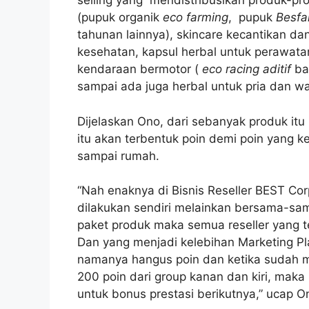
selling yang mendistribusikan produk-pr
(pupuk organik
eco farming
, pupuk
Besfa
tahunan lainnya), skincare kecantikan 
kesehatan, kapsul herbal untuk perawata
kendaraan bermotor (
eco racing aditif
ba
sampai ada juga herbal untuk pria dan wa
Dijelaskan Ono, dari sebanyak produk itu 
itu akan terbentuk poin demi poin yang k
sampai rumah.
“Nah enaknya di Bisnis Reseller BEST Corp
dilakukan sendiri melainkan bersama-sam
paket produk maka semua reseller yang 
Dan yang menjadi kelebihan Marketing Pla
namanya hangus poin dan ketika sudah me
200 poin dari group kanan dan kiri, maka
untuk bonus prestasi berikutnya,” ucap O