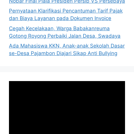
Nobar Final Piala Presiden Persib VS Persebaya
Pernyataan Klarifikasi Pencantuman Tarif Pajak
dan Biaya Layanan pada Dokumen Invoice
Cegah Kecelakaan, Warga Babakanreuma
Gotong Royong Perbaiki Jalan Desa, Swadaya
Ada Mahasiswa KKN, Anak-anak Sekolah Dasar
se-Desa Pajambon Diajari Sikap Anti Bullying