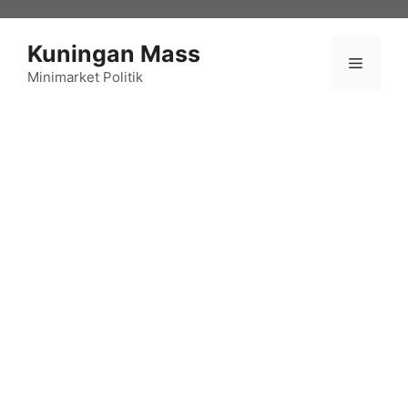
Langsung
ke
Kuningan Mass
isi
Menu
Minimarket Politik