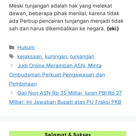
Meski tunjangan adalah hak yang melekat
dewan, beberapa pihak menilai, karena tidak
ada Perbup pencairan tunjangan menjadi tidak
sah dan harus dikembalikan ke negara.
(eki)
Kategori
Hukum
Tag
kejaksaan
,
kuningan
,
tunjangan
Judi Online Merambah ASN, Minta
Ombudsman Perkuat Pengawasan dan
Pembinaan
Gaji Non ASN Rp 35 Milliar, Iuran PBI Rp 27
Milliar; Ini Jawaban Bupati atas PU Fraksi PKB