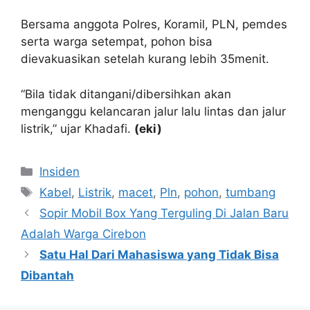
Bersama anggota Polres, Koramil, PLN, pemdes
serta warga setempat, pohon bisa
dievakuasikan setelah kurang lebih 35menit.
“Bila tidak ditangani/dibersihkan akan
menganggu kelancaran jalur lalu lintas dan jalur
listrik,” ujar Khadafi.
(eki)
Kategori
Insiden
Tag
Kabel
,
Listrik
,
macet
,
Pln
,
pohon
,
tumbang
Sopir Mobil Box Yang Terguling Di Jalan Baru
Adalah Warga Cirebon
Satu Hal Dari Mahasiswa yang Tidak Bisa
Dibantah