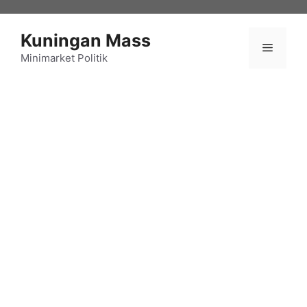
Langsung
ke
Kuningan Mass
isi
Menu
Minimarket Politik