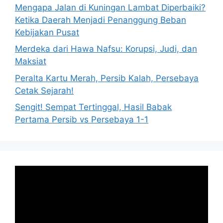
Mengapa Jalan di Kuningan Lambat Diperbaiki?
Ketika Daerah Menjadi Penanggung Beban
Kebijakan Pusat
Merdeka dari Hawa Nafsu: Korupsi, Judi, dan
Maksiat
Peralta Kartu Merah, Persib Kalah, Persebaya
Cetak Sejarah!
Sengit! Sempat Tertinggal, Hasil Babak
Pertama Persib vs Persebaya 1-1