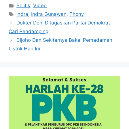
Kategori
Politik
,
Video
Tag
Indra
,
Indra Gunawan
,
Thony
Dokter Deni Ditugaskan Partai Demokrat
Cari Pendamping
Cijoho Dan Sekitarnya Bakal Pemadaman
Listrik Hari Ini