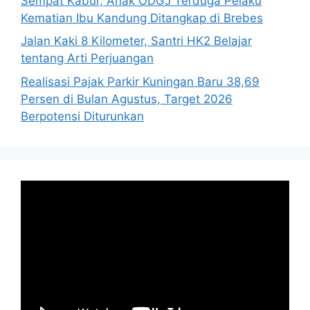
Sempat Kabur, Anak ODGJ Terduga Pelaku
Kematian Ibu Kandung Ditangkap di Brebes
Jalan Kaki 8 Kilometer, Santri HK2 Belajar
tentang Arti Perjuangan
Realisasi Pajak Parkir Kuningan Baru 38,69
Persen di Bulan Agustus, Target 2026
Berpotensi Diturunkan