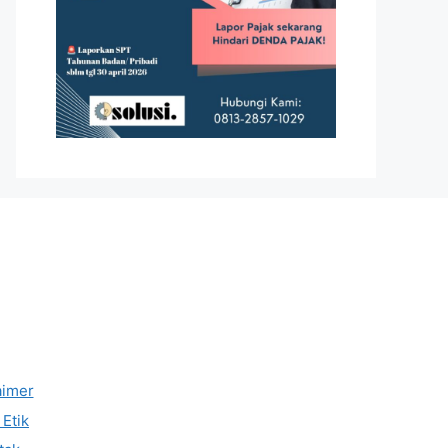
aimer
Etik