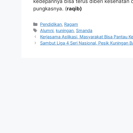
kedepannya bisa terus diberi kesehatan d
pungkasnya. (
raqib)
Kategori
Pendidikan
,
Ragam
Tag
Alumni
,
kuningan
,
Smanda
Kerjasama Aplikasi, Masyarakat Bisa Pantau 
Sambut Liga 4 Seri Nasional, Pesik Kuningan B