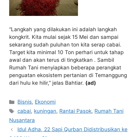
“Langkah yang dilakukan ini adalah langkah
kongkrit. Kita mulai sejak 15 Mei dan sampai
sekarang sudah puluhan ton kita serap cabai.
Target kita minimal 10 Ton perhari untuk tahap
awal dan akan terus di tingkatkan . Sambil
Rumah Tani menyiapkan beberapa perangkat
penguatan ekosistem pertanian di Temanggung
dari hulu ke hilir,” jelas Bahtiar.
(ad)
Kategori
Bisnis
,
Ekonomi
Tag
cabai
,
kuningan
,
Rantai Pasok
,
Rumah Tani
Nusantara
Idul Adha, 22 Sapi Qurban Didistribusikan ke