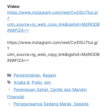
Video:
https://www.instagram.com/reel/CvrDSU7tuLg/
?
utm_source=ig_web_copy_link&igshid=MzRlODB
iNWFlZA==
https://www.instagram.com/reel/CvrDSU7tuLg/
?
utm_source=ig_web_copy_link&igshid=MzRlODB
iNWFlZA==
Kategori
Pemerintahan
,
Ragam
Tag
Angka 8
,
Polisi
,
sim
Perempuan Sehat, Cantik dan Mandiri
Finansial
Penggunaanya Sedang Marak, Sepeda