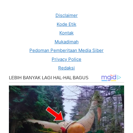
Disclaimer
Kode Etik
Kontak
Mukadimah
Pedoman Pemberitaan Media Siber
Privacy Police
Redaksi