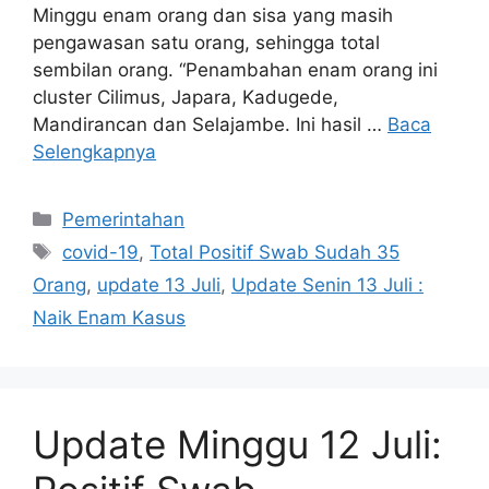
Minggu enam orang dan sisa yang masih
pengawasan satu orang, sehingga total
sembilan orang. “Penambahan enam orang ini
cluster Cilimus, Japara, Kadugede,
Mandirancan dan Selajambe. Ini hasil …
Baca
Selengkapnya
Kategori
Pemerintahan
Tag
covid-19
,
Total Positif Swab Sudah 35
Orang
,
update 13 Juli
,
Update Senin 13 Juli :
Naik Enam Kasus
Update Minggu 12 Juli: