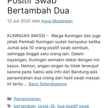
Positif Swab
Bertambah Dua
12 Juli 2020
oleh
Agus Mustawan
KUNINGAN (MASS) – Warga Kuningan dan juga
pihak Pemkab Kuningan sudah bersyukur ketika
Jumat ada 10 orang positif swab sembuh,
sehingga tinggal satu orang lain. Dalam
bayangan, Kuningan semakin dekat dengan nol
kasus. Namun, angan-angan itu tidak terwujud
karena pada Sabtu ada info dari Bandung ada
penambahan dua orang dari hasil swab massal.
Ini tentu …
Baca Selengkapnya
Kategori
Pemerintahan
Tag
bertambah
,
covid-19
,
dua positif swab