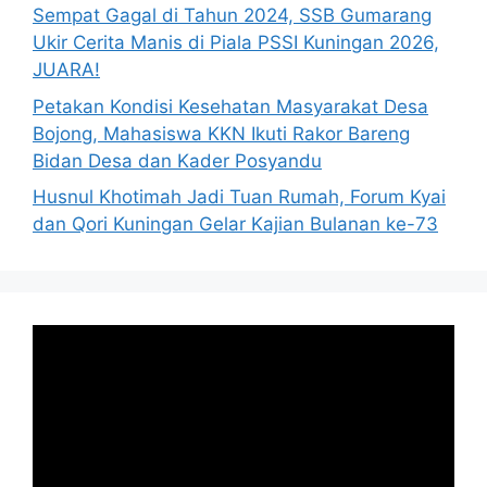
Sempat Gagal di Tahun 2024, SSB Gumarang
Ukir Cerita Manis di Piala PSSI Kuningan 2026,
JUARA!
Petakan Kondisi Kesehatan Masyarakat Desa
Bojong, Mahasiswa KKN Ikuti Rakor Bareng
Bidan Desa dan Kader Posyandu
Husnul Khotimah Jadi Tuan Rumah, Forum Kyai
dan Qori Kuningan Gelar Kajian Bulanan ke-73