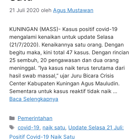
21 Juli 2020
oleh
Agus Mustawan
KUNINGAN (MASS)- Kasus positif covid-19
mengalami kenaikan untuk update Selasa
(21/7/2020). Kenaikannya satu orang. Dengan
begitu maka, kini total 47 kasus. Dengan rincian
25 sembuh, 20 pengawasan dan dua orang
meninggal. “Iya kasus naik terus terutama dari
hasil swab massal,” ujar Juru Bicara Crisis
Center Kabupaten Kuningan Agus Mauludin.
Sementara untuk kasus reaktif tidak naik …
Baca Selengkapnya
Kategori
Pemerintahan
Tag
covid-19
,
naik satu
,
Update Selasa 21 Juli:
Positif Covid-19 Naik Satu