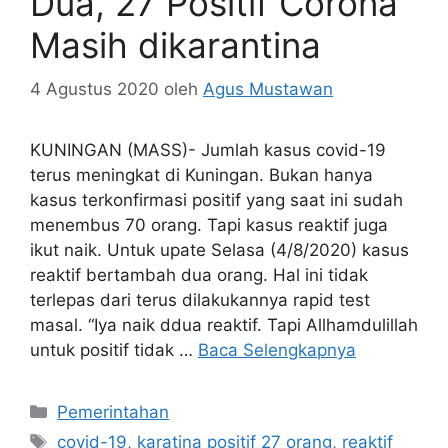
Dua, 27 Positif Corona
Masih dikarantina
4 Agustus 2020
oleh
Agus Mustawan
KUNINGAN (MASS)- Jumlah kasus covid-19
terus meningkat di Kuningan. Bukan hanya
kasus terkonfirmasi positif yang saat ini sudah
menembus 70 orang. Tapi kasus reaktif juga
ikut naik. Untuk upate Selasa (4/8/2020) kasus
reaktif bertambah dua orang. Hal ini tidak
terlepas dari terus dilakukannya rapid test
masal. “Iya naik ddua reaktif. Tapi Allhamdulillah
untuk positif tidak …
Baca Selengkapnya
Kategori
Pemerintahan
Tag
covid-19
,
karatina positif 27 orang
,
reaktif