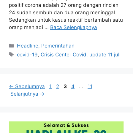
positif corona adalah 27 orang dengan rincian
24 sudah sembuh dan dua orang meninggal.
Sedangkan untuk kasus reaktif bertambah satu
orang menjadi …
Baca Selengkapnya
Kategori
Headline
,
Pemerintahan
Tag
covid-19
,
Crisis Center Covid
,
update 11 juli
Halaman
Halaman
Halaman
Halaman
Halaman
←
Sebelumnya
1
2
3
4
…
11
Selanjutnya
→