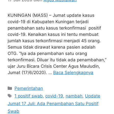
KUNINGAN (MASS) – Jumat update kasus
covid-19 di Kabupaten Kuningan terjadi
penambahan satu kasus terkonfirmasi positif
covid-19. Kenaikan kasus ini tentu membuat
jumlah kasus terkonfirmasi menjadi 45 orang.
Semua tidak dirawat karena pasien adalah
OTG. “Iya ada penambahan satu orang
terkonfirmasi. Diluar itu tidak ada penambahan,”
ujar Juru Bicara Crisis Center Agus Mauludin,
Jumat (17/6/2020). …
Baca Selengkapnya
Kategori
Pemerintahan
Tag
1 positif swab
,
covid-19
,
nambah
,
Update
Jumat 17 Juli: Ada Penambahan Satu Positif
Swab