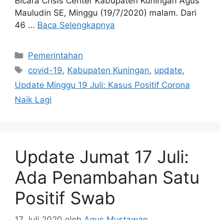
Bicara Crisis Center Kabupaten Kuningan Agus
Mauludin SE, Minggu (19/7/2020) malam. Dari
46 …
Baca Selengkapnya
Kategori
Pemerintahan
Tag
covid-19
,
Kabupaten Kuningan
,
update
,
Update Minggu 19 Juli: Kasus Positif Corona
Naik Lagi
Update Jumat 17 Juli:
Ada Penambahan Satu
Positif Swab
17 Juli 2020
oleh
Agus Mustawan