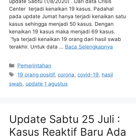
update Sabtu (1/8/2020) . Dari data Crisis
Center terjadi kenaikan 19 kasus. Padahal
pada update Jumat hanya terjadi kenaikan satu
kasus sehingga menjadi 50 kasus. Dengan
kenaikan 19 kasus maka menjadi 69 kasus.
“Iya terjadi kenaikan 19 orang dari hasil swab
terakhir. Untuk data …
Baca Selengkapnya
Kategori
Pemerintahan
Tag
19 orang positif
,
corona
,
covid-19
,
hasil
swab
,
update 1 agustus
Update Sabtu 25 Juli :
Kasus Reaktif Baru Ada