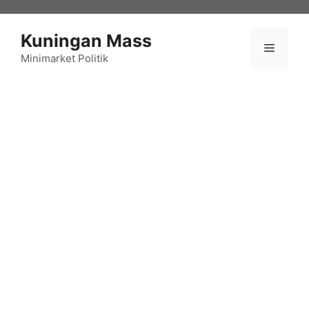
Langsung
ke
Kuningan Mass
isi
Menu
Minimarket Politik