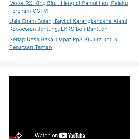
Motor RX-King Biru Hilang di Pamulihan, Pelaku
Terekam CCTV!
Usia Enam Bulan, Bayi di Karangkancana Alami
Kebocoran Jantung, LKKS Beri Bantuan
Setiap Desa Bakal Dapat Rp300 Juta untuk
Penataan Taman