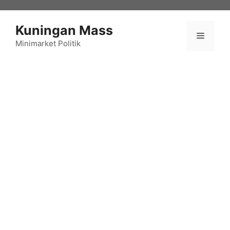
Langsung
ke
Kuningan Mass
isi
Menu
Minimarket Politik