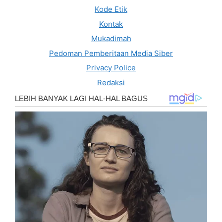
Kode Etik
Kontak
Mukadimah
Pedoman Pemberitaan Media Siber
Privacy Police
Redaksi