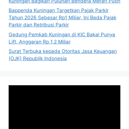
Kuningan Bagikan Puluhan Bendera Merah Putih
Bappenda Kuningan Targetkan Pajak Parkir
Tahun 2026 Sebesar Rp1 Miliar, Ini Beda Pajak
Parkir dan Retribusi Parkir
Gedung Pemkab Kuningan di KIC Bakal Punya
Lift, Anggaran Rp 1,2 Miliar
Surat Terbuka kepada Otoritas Jasa Keuangan
(OJK) Republik Indonesia