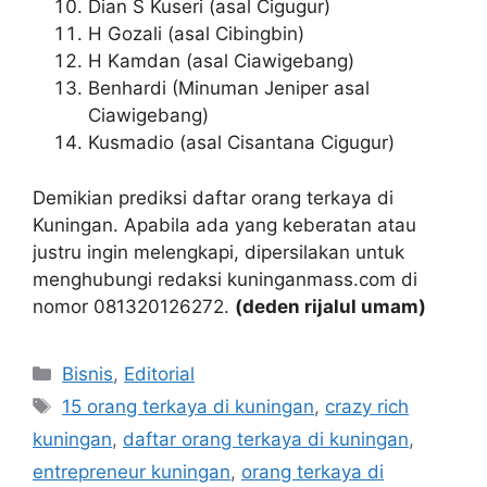
Dian S Kuseri (asal Cigugur)
H Gozali (asal Cibingbin)
H Kamdan (asal Ciawigebang)
Benhardi (Minuman Jeniper asal
Ciawigebang)
Kusmadio (asal Cisantana Cigugur)
Demikian prediksi daftar orang terkaya di
Kuningan. Apabila ada yang keberatan atau
justru ingin melengkapi, dipersilakan untuk
menghubungi redaksi kuninganmass.com di
nomor 081320126272.
(deden rijalul umam)
Kategori
Bisnis
,
Editorial
Tag
15 orang terkaya di kuningan
,
crazy rich
kuningan
,
daftar orang terkaya di kuningan
,
entrepreneur kuningan
,
orang terkaya di