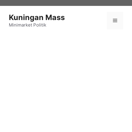
Langsung
ke
Kuningan Mass
isi
Menu
Minimarket Politik