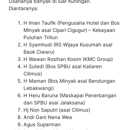
Usahanya banyak di luar Kuningan.
Diantaranya:
H Iman Taufik (Pengusaha Hotel dan Bos
Minyak asal Cipari Cigugur) – Kekayaan
Puluhan Triliun
H Syamhudi (RS Wijaya Kusumah asal
Baok Ciwaru)
H Wawan Rosihan Kosim (KMC Group)
H Sutedi (Bos SPBU asal Kaliaren
Cilimus)
H Maman (Bos Minyak asal Bendungan
Lebakwangi)
H Heru Baruna (Maskapai Penerbangan
dan SPBU asal Jalaksana)
Hj Non Saputri (asal Cilimus)
Andi Gani Nena Wea
Agus Suparman