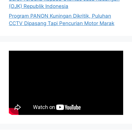
(OJK) Republik Indonesia
Program PANON Kuningan Dikritik, Puluhan
CCTV Dipasang Tapi Pencurian Motor Marak