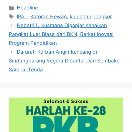
Kategori
Headline
Tag
IPAL
,
Kotoran Hewan
,
kuningan
,
longsor
Hebat!! U Kusmana Diganjar Kenaikan
Pangkat Luar Biasa dari BKN, Berkat Inovasi
Program Pendidikan
Darurat, Korban Angin Kencang di
Sindangbarang Segera Dibantu, Dari Sembako
Sampai Tenda