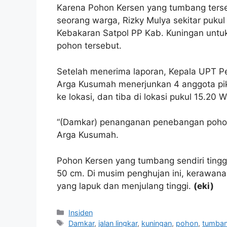
Karena Pohon Kersen yang tumbang ters
seorang warga, Rizky Mulya sekitar puk
Kebakaran Satpol PP Kab. Kuningan unt
pohon tersebut.
Setelah menerima laporan, Kepala UPT 
Arga Kusumah menerjunkan 4 anggota pi
ke lokasi, dan tiba di lokasi pukul 15.20 W
“(Damkar) penanganan penebangan pohon 
Arga Kusumah.
Pohon Kersen yang tumbang sendiri tingg
50 cm. Di musim penghujan ini, kerawan
yang lapuk dan menjulang tinggi.
(eki)
Kategori
Insiden
Tag
Damkar
,
jalan lingkar
,
kuningan
,
pohon
,
tumba