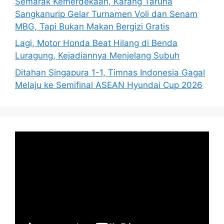
Semarak Kemerdekaan, Karang Taruna
Sangkanurip Gelar Turnamen Voli dan Senam
MBG, Tapi Bukan Makan Bergizi Gratis
Lagi, Motor Honda Beat Hilang di Benda
Luragung, Kejadiannya Menjelang Subuh
Ditahan Singapura 1-1, Timnas Indonesia Gagal
Melaju ke Semifinal ASEAN Hyundai Cup 2026