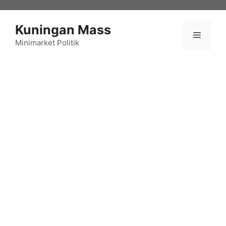
Langsung
ke
Kuningan Mass
isi
Menu
Minimarket Politik