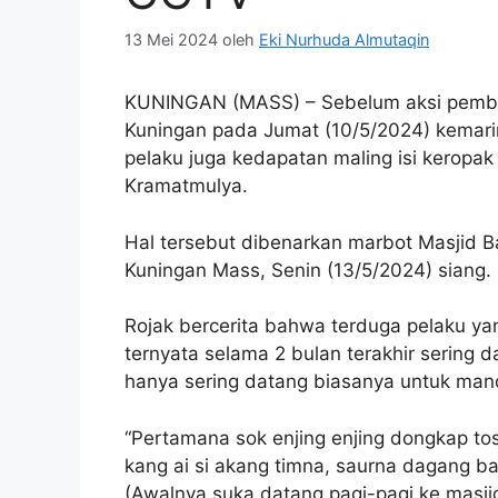
13 Mei 2024
oleh
Eki Nurhuda Almutaqin
KUNINGAN (MASS) – Sebelum aksi pembo
Kuningan pada Jumat (10/5/2024) kemarin
pelaku juga kedapatan maling isi keropa
Kramatmulya.
Hal tersebut dibenarkan marbot Masjid Ba
Kuningan Mass, Senin (13/5/2024) siang.
Rojak bercerita bahwa terduga pelaku yan
ternyata selama 2 bulan terakhir sering d
hanya sering datang biasanya untuk mandi
“Pertamana sok enjing enjing dongkap tos 
kang ai si akang timna, saurna dagang ba
(Awalnya suka datang pagi-pagi ke masjid