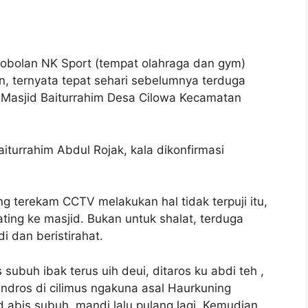
bolan NK Sport (tempat olahraga dan gym)
, ternyata tepat sehari sebelumnya terduga
k Masjid Baiturrahim Desa Cilowa Kecamatan
iturrahim Abdul Rojak, kala dikonfirmasi
g terekam CCTV melakukan hal tidak terpuji itu,
ating ke masjid. Bukan untuk shalat, terduga
 dan beristirahat.
subuh ibak terus uih deui, ditaros ku abdi teh ,
ndros di cilimus ngakuna asal Haurkuning
 abis subuh, mandi lalu pulang lagi. Kemudian