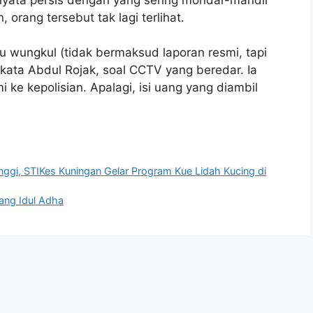
 orang tersebut tak lagi terlihat.
u wungkul (tidak bermaksud laporan resmi, tapi
ata Abdul Rojak, soal CCTV yang beredar. Ia
 ke kepolisian. Apalagi, isi uang yang diambil
ggi, STIKes Kuningan Gelar Program Kue Lidah Kucing di
ang Idul Adha