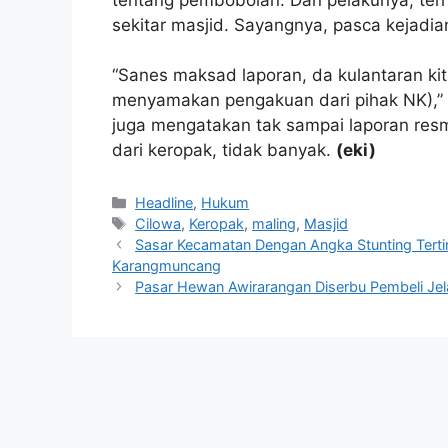
sekitar masjid. Sayangnya, pasca kejadian,
“Sanes maksad laporan, da kulantaran kit
menyamakan pengakuan dari pihak NK),” k
juga mengatakan tak sampai laporan resmi
dari keropak, tidak banyak.
(eki)
Kategori
Headline
,
Hukum
Tag
Cilowa
,
Keropak
,
maling
,
Masjid
Sasar Kecamatan Dengan Angka Stunting Tertin
Karangmuncang
Pasar Hewan Awirarangan Diserbu Pembeli Jel