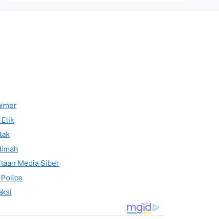
aimer
Etik
tak
dimah
taan Media Siber
 Police
ksi