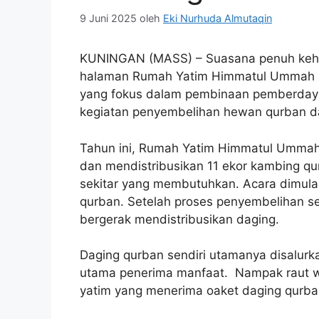
9 Juni 2025
oleh
Eki Nurhuda Almutaqin
KUNINGAN (MASS) – Suasana penuh keha
halaman Rumah Yatim Himmatul Ummah p
yang fokus dalam pembinaan pemberdaya
kegiatan penyembelihan hewan qurban da
Tahun ini, Rumah Yatim Himmatul Ummah
dan mendistribusikan 11 ekor kambing q
sekitar yang membutuhkan. Acara dimula
qurban. Setelah proses penyembelihan se
bergerak mendistribusikan daging.
Daging qurban sendiri utamanya disalur
utama penerima manfaat. Nampak raut w
yatim yang menerima oaket daging qurba