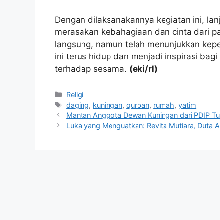
Dengan dilaksanakannya kegiatan ini, lan
merasakan kebahagiaan dan cinta dari p
langsung, namun telah menunjukkan kepe
ini terus hidup dan menjadi inspirasi bag
terhadap sesama.
(eki/rl)
Kategori
Religi
Tag
daging
,
kuningan
,
qurban
,
rumah
,
yatim
Mantan Anggota Dewan Kuningan dari PDIP Tut
Luka yang Menguatkan: Revita Mutiara, Duta A