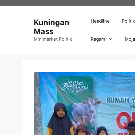
Langsung
ke
isi
Kuningan
Headline
Politik
Mass
Minimarket Politik
Ragam
Moj