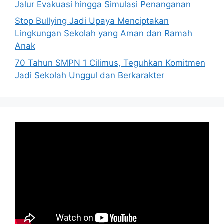
Jalur Evakuasi hingga Simulasi Penanganan
Stop Bullying Jadi Upaya Menciptakan
Lingkungan Sekolah yang Aman dan Ramah
Anak
70 Tahun SMPN 1 Cilimus, Teguhkan Komitmen
Jadi Sekolah Unggul dan Berkarakter