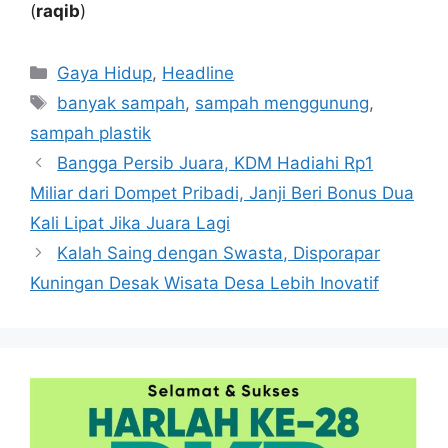
(
raqib
)
Kategori
Gaya Hidup
,
Headline
Tag
banyak sampah
,
sampah menggunung
,
sampah plastik
Bangga Persib Juara, KDM Hadiahi Rp1
Miliar dari Dompet Pribadi, Janji Beri Bonus Dua
Kali Lipat Jika Juara Lagi
Kalah Saing dengan Swasta, Disporapar
Kuningan Desak Wisata Desa Lebih Inovatif