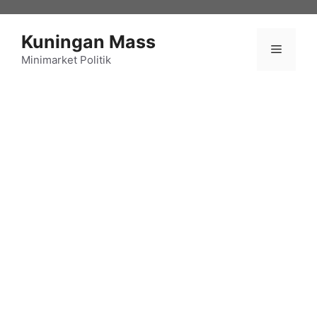
Langsung
ke
Kuningan Mass
isi
Menu
Minimarket Politik