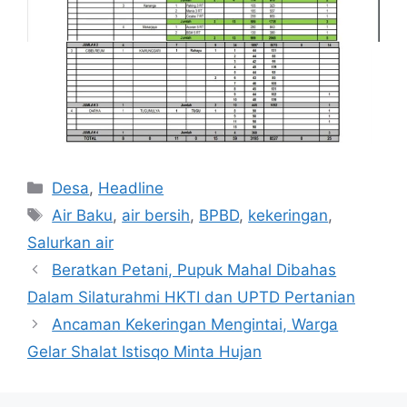
Kategori
Desa
,
Headline
Tag
Air Baku
,
air bersih
,
BPBD
,
kekeringan
,
Salurkan air
Beratkan Petani, Pupuk Mahal Dibahas
Dalam Silaturahmi HKTI dan UPTD Pertanian
Ancaman Kekeringan Mengintai, Warga
Gelar Shalat Istisqo Minta Hujan