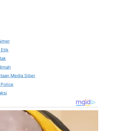
aimer
Etik
tak
dimah
taan Media Siber
 Police
ksi