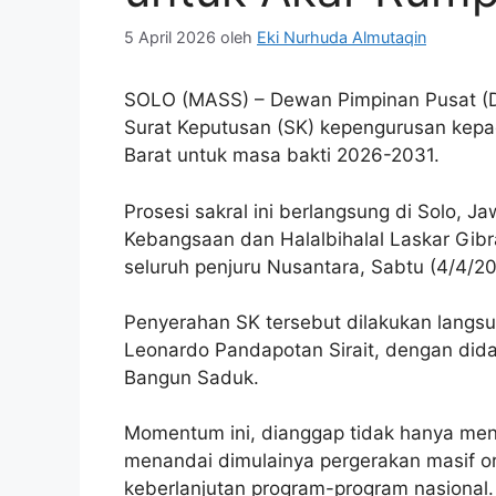
5 April 2026
oleh
Eki Nurhuda Almutaqin
SOLO (MASS) – Dewan Pimpinan Pusat (D
Surat Keputusan (SK) kepengurusan kep
Barat untuk masa bakti 2026-2031.
Prosesi sakral ini berlangsung di Solo, 
Kebangsaan dan Halalbihalal Laskar Gibra
seluruh penjuru Nusantara, Sabtu (4/4/20
‎Penyerahan SK tersebut dilakukan lang
Leonardo Pandapotan Sirait, dengan didamp
Bangun Saduk.
Momentum ini, dianggap tidak hanya menja
menandai dimulainya pergerakan masif or
keberlanjutan program-program nasional.