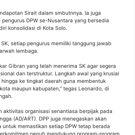
ndapotan Sirait dalam smbutnnya. Ia juga
ara pengurus DPW se-Nusantara yang bersedia
i konsolidasi di Kota Solo.
K, setiap pengurus memiliki tanggung jawab
marwah lembaga.
kar Gibran yang telah menerima SK agar segera
sional dan terstruktur. Langkah awal yang krusial
l hingga ke tingkat daerah guna membentuk
 kota maupun kabupaten,” tegas Leonardo, di
ngah.
h aktivitas organisasi senantiasa berpijak pada
ngga (AD/ART). DPP juga menegaskan akan
la untuk memastikan setiap DPW tetap berada
i berkomitmen penuh mendukung program-program