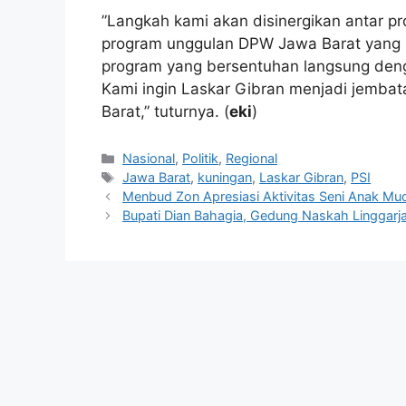
‎”Langkah kami akan disinergikan antar 
program unggulan DPW Jawa Barat yang 
program yang bersentuhan langsung deng
Kami ingin Laskar Gibran menjadi jembata
Barat,” tuturnya. (
eki
)
Kategori
Nasional
,
Politik
,
Regional
Tag
Jawa Barat
,
kuningan
,
Laskar Gibran
,
PSI
Menbud Zon Apresiasi Aktivitas Seni Anak Mu
Bupati Dian Bahagia, Gedung Naskah Linggarja