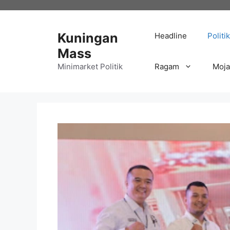
Langsung
ke
isi
Kuningan
Headline
Politik
Mass
Minimarket Politik
Ragam
Moj