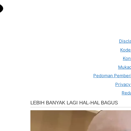
Discl
Kode 
Kon
Muka
Pedoman Pemberi
Privacy
Reda