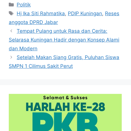
Kategori
Politik
Tag
Hj Ika Siti Rahmatika
,
PDIP Kuningan
,
Reses
anggota DPRD Jabar
Tempat Pulang untuk Rasa dan Cerita:
Selarasa Kuningan Hadir dengan Konsep Alami
dan Modern
Setelah Makan Siang Gratis, Puluhan Siswa
SMPN 1 Cilimus Sakit Perut