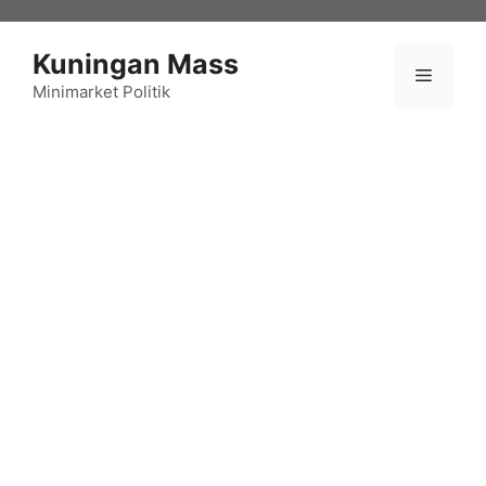
Langsung
ke
Kuningan Mass
isi
Menu
Minimarket Politik