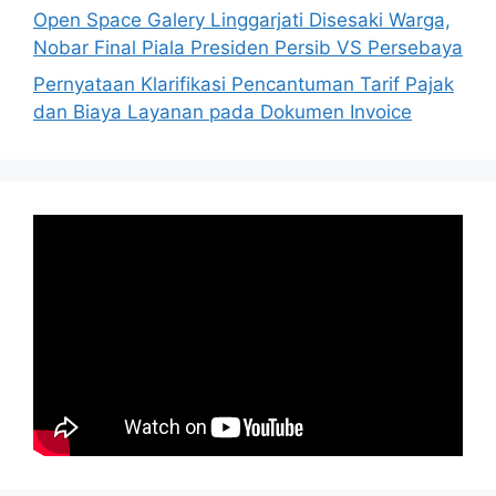
Open Space Galery Linggarjati Disesaki Warga,
Nobar Final Piala Presiden Persib VS Persebaya
Pernyataan Klarifikasi Pencantuman Tarif Pajak
dan Biaya Layanan pada Dokumen Invoice