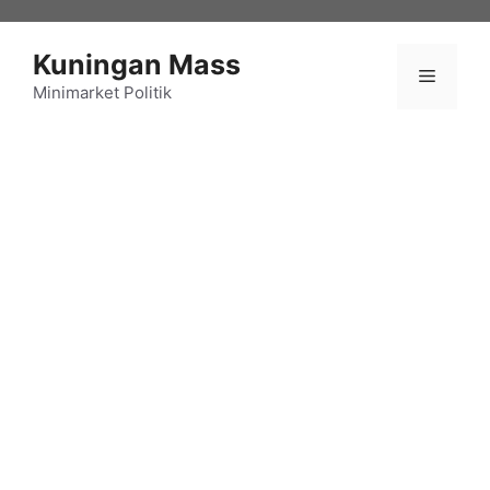
Langsung
ke
Kuningan Mass
isi
Menu
Minimarket Politik