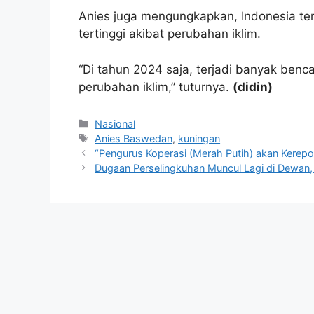
Anies juga mengungkapkan, Indonesia te
tertinggi akibat perubahan iklim.
“Di tahun 2024 saja, terjadi banyak ben
perubahan iklim,” tuturnya.
(didin)
Kategori
Nasional
Tag
Anies Baswedan
,
kuningan
“Pengurus Koperasi (Merah Putih) akan Kerepo
Dugaan Perselingkuhan Muncul Lagi di Dewan,