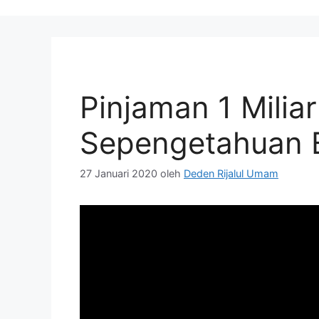
Pinjaman 1 Milia
Sepengetahuan 
27 Januari 2020
oleh
Deden Rijalul Umam