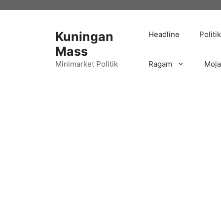
Langsung
ke
isi
Kuningan
Headline
Politik
Mass
Minimarket Politik
Ragam
Moj