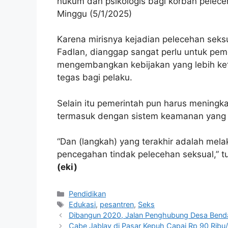
hukum dan psikologis bagi korban pelece
Minggu (5/1/2025)
Karena mirisnya kejadian pelecehan seks
Fadlan, dianggap sangat perlu untuk pem
mengembangkan kebijakan yang lebih ket
tegas bagi pelaku.
Selain itu pemerintah pun harus mening
termasuk dengan sistem keamanan yang l
“Dan (langkah) yang terakhir adalah mela
pencegahan tindak pelecehan seksual,” tu
(eki)
Kategori
Pendidikan
Tag
Edukasi
,
pesantren
,
Seks
Dibangun 2020, Jalan Penghubung Desa Ben
Cabe Jablay di Pasar Kepuh Capai Rp 90 Ribu/k