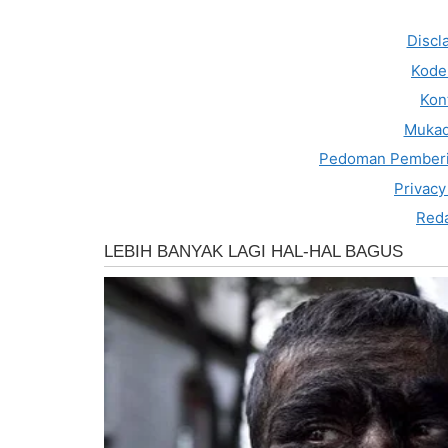
Discl
Kode 
Kon
Muka
Pedoman Pemberi
Privacy
Reda