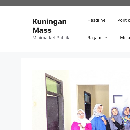
Langsung
ke
isi
Kuningan
Headline
Politik
Mass
Minimarket Politik
Ragam
Moj