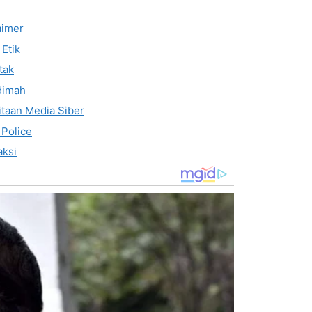
aimer
Etik
tak
dimah
taan Media Siber
 Police
ksi