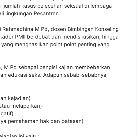
r jumlah kasus pelecehan seksual di lembaga
li lingkungan Pesantren.
 Suri Rahmadhina M Pd, dosen Bimbingan Konseling
a kader PMII berdebat dan mendiskusikan, hingga
ang menghasilkan point point penting yang
a, M Pd sebagai pengisi kajian membeberkan
aran edukasi seks. Adapun sebab-sebabnya
kan kejadian)
 atau melaporkan)
gatif)
gnya pemahaman hak dan batasan)
adian ini yaitu: