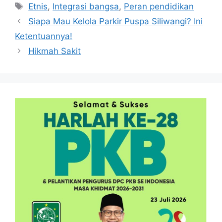
Tag
Etnis
,
Integrasi bangsa
,
Peran pendidikan
Siapa Mau Kelola Parkir Puspa Siliwangi? Ini
Ketentuannya!
Hikmah Sakit