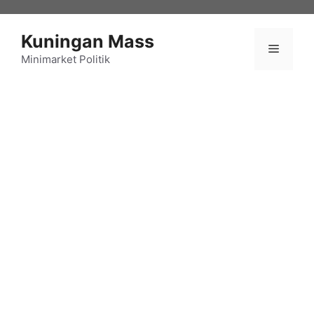
Langsung
ke
Kuningan Mass
isi
Menu
Minimarket Politik