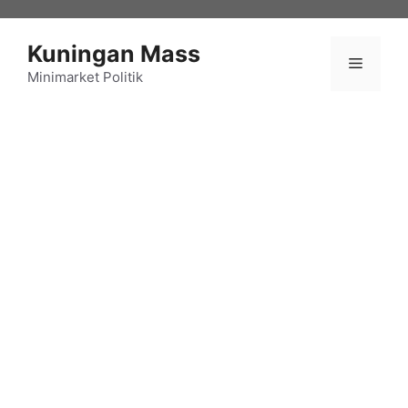
Langsung
ke
Kuningan Mass
isi
Menu
Minimarket Politik