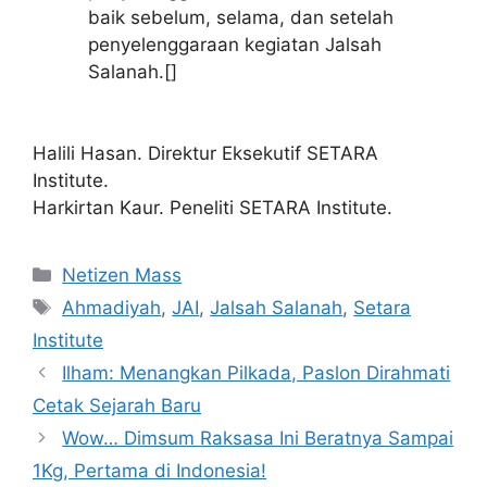
baik sebelum, selama, dan setelah
penyelenggaraan kegiatan Jalsah
Salanah.[]
Halili Hasan. Direktur Eksekutif SETARA
Institute.
Harkirtan Kaur. Peneliti SETARA Institute.
Kategori
Netizen Mass
Tag
Ahmadiyah
,
JAI
,
Jalsah Salanah
,
Setara
Institute
Ilham: Menangkan Pilkada, Paslon Dirahmati
Cetak Sejarah Baru
Wow… Dimsum Raksasa Ini Beratnya Sampai
1Kg, Pertama di Indonesia!