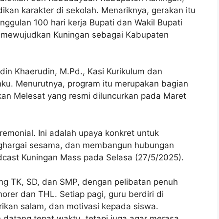
kan karakter di sekolah. Menariknya, gerakan itu
ggulan 100 hari kerja Bupati dan Wakil Bupati
ta mewujudkan Kuningan sebagai Kabupaten
Udin Khaerudin, M.Pd., Kasi Kurikulum dan
hku. Menurutnya, program itu merupakan bagian
dikan Melesat yang resmi diluncurkan pada Maret
emonial. Ini adalah upaya konkret untuk
menghargai sesama, dan membangun hubungan
dcast Kuningan Mass pada Selasa (27/5/2025).
jang TK, SD, dan SMP, dengan pelibatan penuh
rer dan THL. Setiap pagi, guru berdiri di
kan salam, dan motivasi kepada siswa.
 datang tepat waktu, tetapi juga agar merasa