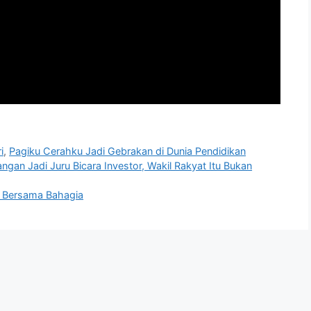
i
,
Pagiku Cerahku Jadi Gebrakan di Dunia Pendidikan
ngan Jadi Juru Bicara Investor, Wakil Rakyat Itu Bukan
, Bersama Bahagia