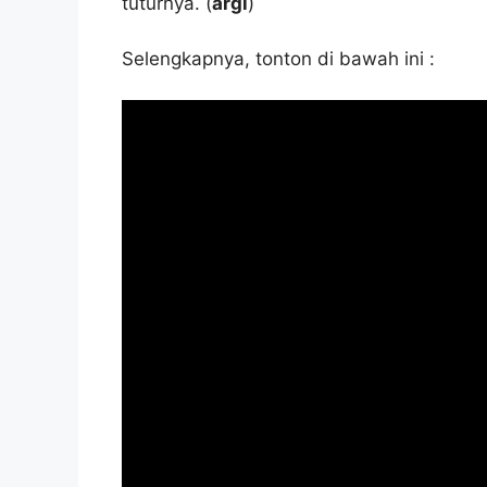
tuturnya. (
argi
)
Selengkapnya, tonton di bawah ini :