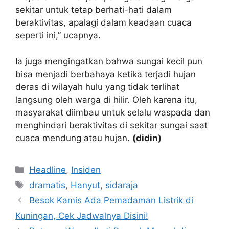
sekitar untuk tetap berhati-hati dalam
beraktivitas, apalagi dalam keadaan cuaca
seperti ini,” ucapnya.
Ia juga mengingatkan bahwa sungai kecil pun
bisa menjadi berbahaya ketika terjadi hujan
deras di wilayah hulu yang tidak terlihat
langsung oleh warga di hilir. Oleh karena itu,
masyarakat diimbau untuk selalu waspada dan
menghindari beraktivitas di sekitar sungai saat
cuaca mendung atau hujan.
(didin)
Kategori
Headline
,
Insiden
Tag
dramatis
,
Hanyut
,
sidaraja
Besok Kamis Ada Pemadaman Listrik di
Kuningan, Cek Jadwalnya Disini!