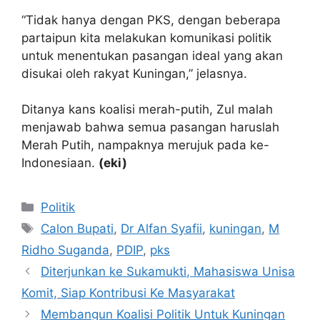
“Tidak hanya dengan PKS, dengan beberapa
partaipun kita melakukan komunikasi politik
untuk menentukan pasangan ideal yang akan
disukai oleh rakyat Kuningan,” jelasnya.
Ditanya kans koalisi merah-putih, Zul malah
menjawab bahwa semua pasangan haruslah
Merah Putih, nampaknya merujuk pada ke-
Indonesiaan.
(eki)
Kategori
Politik
Tag
Calon Bupati
,
Dr Alfan Syafii
,
kuningan
,
M
Ridho Suganda
,
PDIP
,
pks
Diterjunkan ke Sukamukti, Mahasiswa Unisa
Komit, Siap Kontribusi Ke Masyarakat
Membangun Koalisi Politik Untuk Kuningan