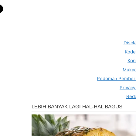
Discl
Kode 
Kon
Muka
Pedoman Pemberi
Privacy
Reda