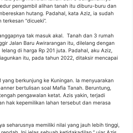
edur pengambil alihan tanah itu diburu-buru dan
ereskan hutang. Padahal, kata Aziz, ia sudah
terkesan “dicueki”.
 dianggapnya tak masuk akal. Tanah dan 3 rumah
ggir Jalan Baru Awirarangan itu, dilelang dengan
lelang di harga Rp 201 juta. Padahal, aku Aziz,
iagunkan itu, pada tahun 2022, ditaksir mencapai
M yang berkunjung ke Kuningan. Ia menyuarakan
ner bertulisan soal Mafia Tanah. Beruntung,
engah pengawalan ketat. Azis yakin, terjadi
an hak kepemilikan lahan tersebut dan merasa
 seharusnya memiliki nilai yang jauh lebih tinggi,
endah. Ini jelas sebuah ketidakadilan,” ujar Azis.