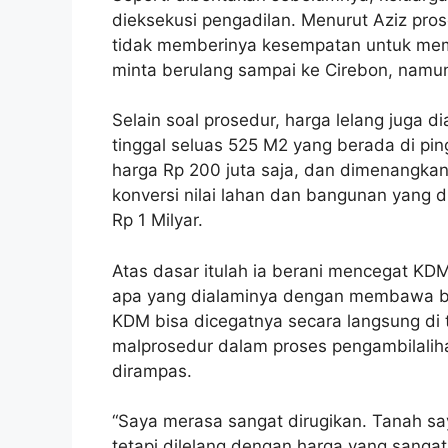
dieksekusi pengadilan. Menurut Aziz pros
tidak memberinya kesempatan untuk memb
minta berulang sampai ke Cirebon, namun 
Selain soal prosedur, harga lelang juga
tinggal seluas 525 M2 yang berada di pin
harga Rp 200 juta saja, dan dimenangkan 
konversi nilai lahan dan bangunan yang d
Rp 1 Milyar.
Atas dasar itulah ia berani mencegat KD
apa yang dialaminya dengan membawa ban
KDM bisa dicegatnya secara langsung di t
malprosedur dalam proses pengambilalih
dirampas.
“Saya merasa sangat dirugikan. Tanah saya
tetapi dilelang dengan harga yang sangat r