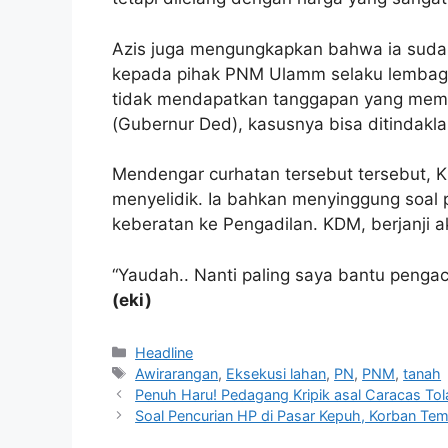
Azis juga mengungkapkan bahwa ia sudah 
kepada pihak PNM Ulamm selaku lembag
tidak mendapatkan tanggapan yang memu
(Gubernur Ded), kasusnya bisa ditindakl
Mendengar curhatan tersebut tersebut,
menyelidik. Ia bahkan menyinggung soa
keberatan ke Pengadilan. KDM, berjanji
“Yaudah.. Nanti paling saya bantu pengac
(eki)
Kategori
Headline
Tag
Awirarangan
,
Eksekusi lahan
,
PN
,
PNM
,
tanah
Penuh Haru! Pedagang Kripik asal Caracas Tol
Soal Pencurian HP di Pasar Kepuh, Korban Temu