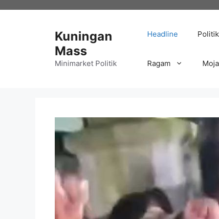
Langsung
ke
isi
Kuningan
Headline
Politik
Mass
Minimarket Politik
Ragam
Moj