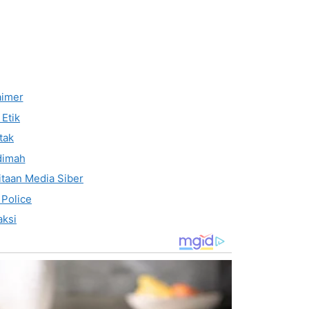
aimer
Etik
tak
dimah
taan Media Siber
 Police
ksi