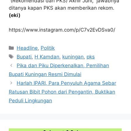
“(Rekomendasi dari PKS) Akhir Juni,” jawabnya
ditanya kapan PKS akan memberikan rekom.
(eki)
https://www.instagram.com/p/C7v2EvDSva0/
Kategori
Headline
,
Politik
Tag
Bupati
,
H Kamdan
,
kuningan
,
pks
Pika dan Piku Diperkenalkan, Pemilihan
Bupati Kuningan Resmi Dimulai
Harlah IPARI, Para Penyuluh Agama Sebar
Ratusan Bibit Pohon dari Pengantin, Buktikan
Peduli Lingkungan