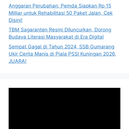
Anggaran Perubahan: Pemda Siapkan Rp 15
Milliar untuk Rehabilitasi 50 Paket Jalan, Cek
Disini!
TBM Sagaranten Resmi Diluncurkan, Dorong
Budaya Literasi Masyarakat di Era Digital
Sempat Gagal di Tahun 2024, SSB Gumarang
Ukir Cerita Manis di Piala PSSI Kuningan 2026,
JUARA!