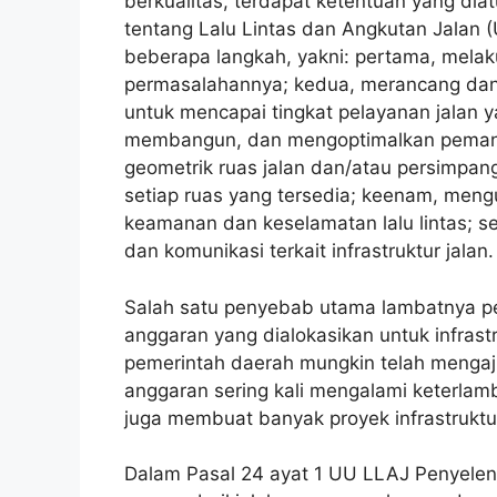
berkualitas, terdapat ketentuan yang d
tentang Lalu Lintas dan Angkutan Jalan
beberapa langkah, yakni: pertama, melaku
permasalahannya; kedua, merancang dan
untuk mencapai tingkat pelayanan jalan 
membangun, dan mengoptimalkan pemanfa
geometrik ruas jalan dan/atau persimpang
setiap ruas yang tersedia; keenam, mengu
keamanan dan keselamatan lalu lintas; s
dan komunikasi terkait infrastruktur jalan.
Salah satu penyebab utama lambatnya per
anggaran yang dialokasikan untuk infrastr
pemerintah daerah mungkin telah mengajuk
anggaran sering kali mengalami keterlam
juga membuat banyak proyek infrastruktu
Dalam Pasal 24 ayat 1 UU LLAJ Penyeleng