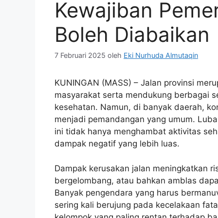
Kewajiban Pemer
Boleh Diabaikan
7 Februari 2025
oleh
Eki Nurhuda Almutaqin
KUNINGAN (MASS) – Jalan provinsi merupa
masyarakat serta mendukung berbagai se
kesehatan. Namun, di banyak daerah, kond
menjadi pemandangan yang umum. Luban
ini tidak hanya menghambat aktivitas seh
dampak negatif yang lebih luas.
Dampak kerusakan jalan meningkatkan ris
bergelombang, atau bahkan amblas dapat
Banyak pengendara yang harus bermanuv
sering kali berujung pada kecelakaan fa
kelompok yang paling rentan terhadap bah