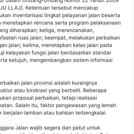
iatur dalam Undang-Undang Nomor 22 Tahun 2009
 (UU LLAJ). Ketentuan tersebut mencakup
kan inventarisasi tingkat pelayanan jalan beserta
 menetapkan rencana serta program pelaksanaan
yang diharapkan; ketiga, merencanakan,
atan ruas jalan; keempat, melakukan perbaikan
an jalan; kelima, menetapkan kelas jalan pada
ji kelayakan fungsi jalan berdasarkan standar
erta ketujuh, mengembangkan sistem informasi
baikan jalan provinsi adalah kurangnya
uktur atau birokrasi yang berbelit. Beberapa
an proposal perbaikan, tetapi realisasi
batan. Selain itu, faktor pengawasan yang lemah
r berjalan lamban atau bahkan terbengkalai.
gara Jalan wajib segera dan patut untuk