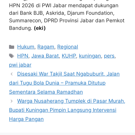
HPN 2026 di PWI Jabar mendapat dukungan
dari Bank BJB, Askrida, Djarum Foundation,
Summarecon, DPRD Provinsi Jabar dan Pemkot
Bandung.
(eki)
Kategori
Hukum
,
Ragam
,
Regional
Tag
HPN
,
Jawa Barat
,
KUHP
,
kuningan
,
pers
,
pwi jabar
Disesaki War Takjil Saat Ngabuburit, Jalan
dari Tugu Bola Dunia – Pramuka Ditutup
Sementara Selama Ramadhan
Warga Nusaherang Tumplek di Pasar Murah,
Bupati Kuningan Pimpin Langsung Intervensi
Harga Pangan