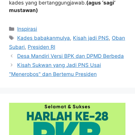
kades yang bertanggungjawab.
(agus ‘sagi’
mustawan)
Kategori
Inspirasi
Tag
Kades babakanmulya
,
Kisah jadi PNS
,
Oban
Subari
,
Presiden RI
Desa Mandiri Versi BPK dan DPMD Berbeda
Kisah Sukwan yang Jadi PNS Usai
"Menerobos" dan Bertemu Presiden