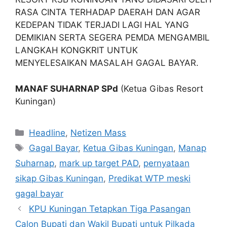
RASA CINTA TERHADAP DAERAH DAN AGAR
KEDEPAN TIDAK TERJADI LAGI HAL YANG
DEMIKIAN SERTA SEGERA PEMDA MENGAMBIL
LANGKAH KONGKRIT UNTUK
MENYELESAIKAN MASALAH GAGAL BAYAR.
MANAF SUHARNAP SPd
(Ketua Gibas Resort
Kuningan)
Kategori
Headline
,
Netizen Mass
Tag
Gagal Bayar
,
Ketua Gibas Kuningan
,
Manap
Suharnap
,
mark up target PAD
,
pernyataan
sikap Gibas Kuningan
,
Predikat WTP meski
gagal bayar
KPU Kuningan Tetapkan Tiga Pasangan
Calon Bupati dan Wakil Bupati untuk Pilkada